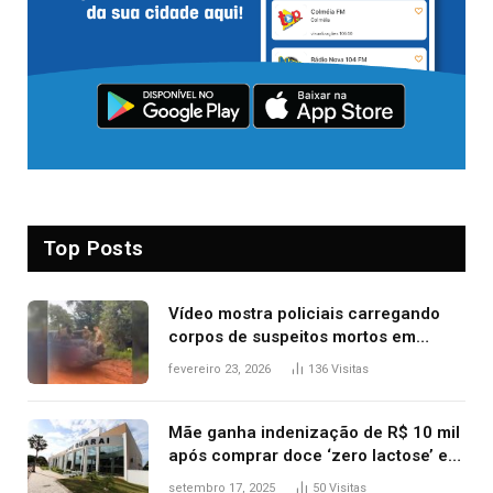
Top Posts
Vídeo mostra policiais carregando
corpos de suspeitos mortos em
confronto dentro de caminhonete
fevereiro 23, 2026
136
Visitas
após operação no Tocantins
Mãe ganha indenização de R$ 10 mil
após comprar doce ‘zero lactose’ e
filha ter reação alérgica grave
setembro 17, 2025
50
Visitas