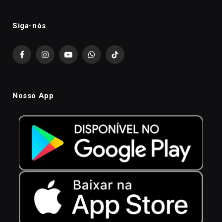
Siga-nós
Facebook
Instagram
YouTube
WhatsApp
TikTok
Nosso App