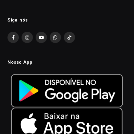
Siga-nós
Facebook
Instagram
YouTube
WhatsApp
TikTok
Nosso App