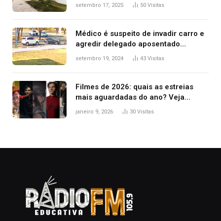
filha ter reação alérgica grave
setembro 17, 2025
50
Visitas
Médico é suspeito de invadir carro e
agredir delegado aposentado
durante confusão no trânsito
setembro 19, 2024
43
Visitas
Filmes de 2026: quais as estreias
mais aguardadas do ano? Veja
principais lançamentos do cinema
janeiro 9, 2026
30
Visitas