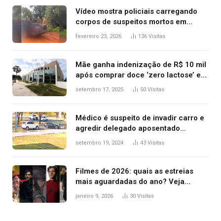
Vídeo mostra policiais carregando
corpos de suspeitos mortos em
confronto dentro de caminhonete
fevereiro 23, 2026
136
Visitas
após operação no Tocantins
Mãe ganha indenização de R$ 10 mil
após comprar doce ‘zero lactose’ e
filha ter reação alérgica grave
setembro 17, 2025
50
Visitas
Médico é suspeito de invadir carro e
agredir delegado aposentado
durante confusão no trânsito
setembro 19, 2024
43
Visitas
Filmes de 2026: quais as estreias
mais aguardadas do ano? Veja
principais lançamentos do cinema
janeiro 9, 2026
30
Visitas