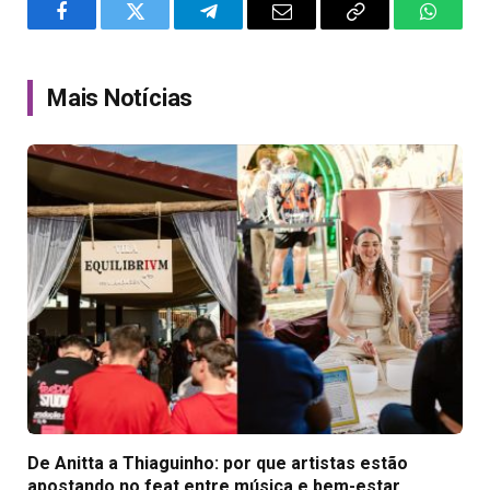
Facebook
Twitter
Telegram
Email
Copy
WhatsA
Link
Mais Notícias
De Anitta a Thiaguinho: por que artistas estão
apostando no feat entre música e bem-estar