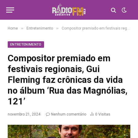
»
»
Home
Entretenimento
Compositor premiado em festivais regionais, Gui Fleming faz crônicas da vida no álbum ‘Rua das Magnólias, 121’
ENTRETENIMENTO
Compositor premiado em
festivais regionais, Gui
Fleming faz crônicas da vida
no álbum ‘Rua das Magnólias,
121’
novembro 21, 2024
Nenhum comentário
0
Visitas