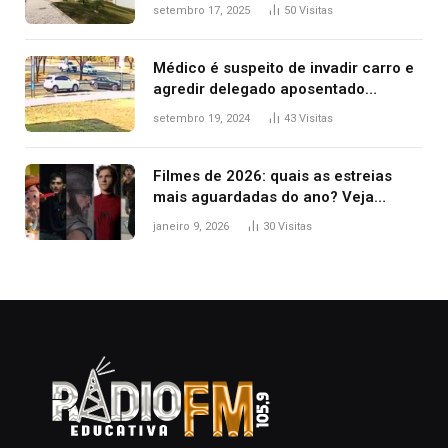
filha ter reação alérgica grave
setembro 17, 2025
50
Visitas
Médico é suspeito de invadir carro e
agredir delegado aposentado
durante confusão no trânsito
setembro 19, 2024
43
Visitas
Filmes de 2026: quais as estreias
mais aguardadas do ano? Veja
principais lançamentos do cinema
janeiro 9, 2026
30
Visitas