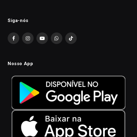
Siga-nós
Facebook
Instagram
YouTube
WhatsApp
TikTok
Nosso App