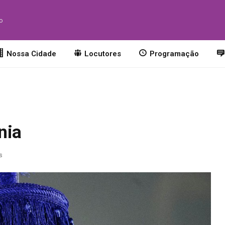
to
Nossa Cidade
Locutores
Programação
nia
s