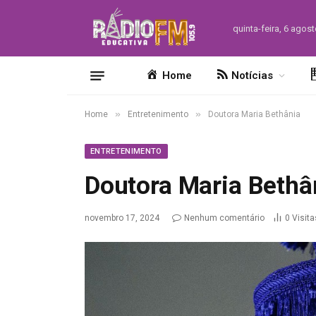
quinta-feira, 6 agos
Home
Notícias
»
»
Home
Entretenimento
Doutora Maria Bethânia
ENTRETENIMENTO
Doutora Maria Bethâ
novembro 17, 2024
Nenhum comentário
0
Visita