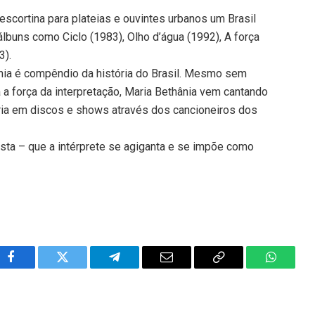
scortina para plateias e ouvintes urbanos um Brasil
 álbuns como Ciclo (1983), Olho d’água (1992), A força
3).
ânia é compêndio da história do Brasil. Mesmo sem
a a força da interpretação, Maria Bethânia vem cantando
ória em discos e shows através dos cancioneiros dos
rtista – que a intérprete se agiganta e se impõe como
Facebook
Twitter
Telegram
Email
Copy
WhatsA
Link