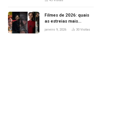
43
Visitas
trânsito
Filmes de 2026: quais
as estreias mais
aguardadas do ano?
janeiro 9, 2026
30
Visitas
Veja principais
lançamentos do cinema