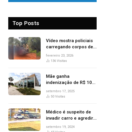
Top Posts
Vídeo mostra policiais
carregando corpos de
suspeitos mortos em
fevereiro 23, 2026
confronto dentro de
136
Visitas
caminhonete após
operação no Tocantins
Mãe ganha
indenização de R$ 10
mil após comprar doce
setembro 17, 2025
‘zero lactose’ e filha ter
50
Visitas
reação alérgica grave
Médico é suspeito de
invadir carro e agredir
delegado aposentado
setembro 19, 2024
durante confusão no