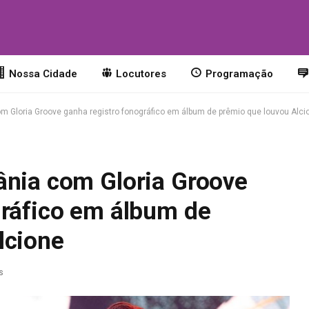
o
Nossa Cidade
Locutores
Programação
m Gloria Groove ganha registro fonográfico em álbum de prêmio que louvou Alci
ânia com Gloria Groove
gráfico em álbum de
lcione
s