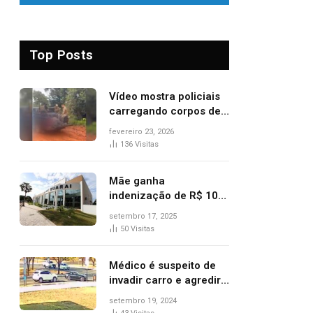
Top Posts
Vídeo mostra policiais
carregando corpos de
suspeitos mortos em
fevereiro 23, 2026
confronto dentro de
136
Visitas
caminhonete após
operação no Tocantins
Mãe ganha
indenização de R$ 10
mil após comprar doce
setembro 17, 2025
‘zero lactose’ e filha ter
50
Visitas
reação alérgica grave
Médico é suspeito de
invadir carro e agredir
delegado aposentado
setembro 19, 2024
durante confusão no