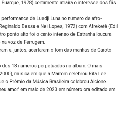
 Buarque, 1978) certamente atrairá o interesse dos fãs
a performance de Luedji Luna no número de afro-
 (Reginaldo Bessa e Nei Lopes, 1972) com Afreketê (Edil
ro ponto alto foi o canto intenso de Estranha loucura
) na voz de Ferrugem.
ram e, juntos, acertaram o tom das manhas de Garoto
co dos 18 números perpetuados no álbum. O mais
, 2000), música em que a Marrom celebrou Rita Lee
e o Prêmio da Música Brasileira celebrou Alcione.
 meu amor’ em maio de 2023 em número ora editado em