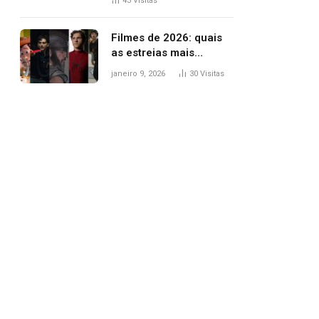
43
Visitas
trânsito
Filmes de 2026: quais
as estreias mais
aguardadas do ano?
janeiro 9, 2026
30
Visitas
Veja principais
lançamentos do cinema