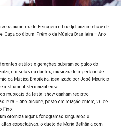
aca os números de Ferrugem e Luedji Luna no show de
 Capa do álbum ‘Prêmio da Música Brasileira – Ano
iferentes estilos e gerações subiram ao palco do
antar, em solos ou duetos, músicas do repertório de
mio da Música Brasileira, idealizada por José Maurício
a e instrumentista maranhense.
ros musicais da festa-show ganham registro
sileira – Ano Alcione, posto em rotação ontem, 26 de
o Fino.
bum eterniza alguns fonogramas singulares e
altas expectativas, o dueto de Maria Bethânia com