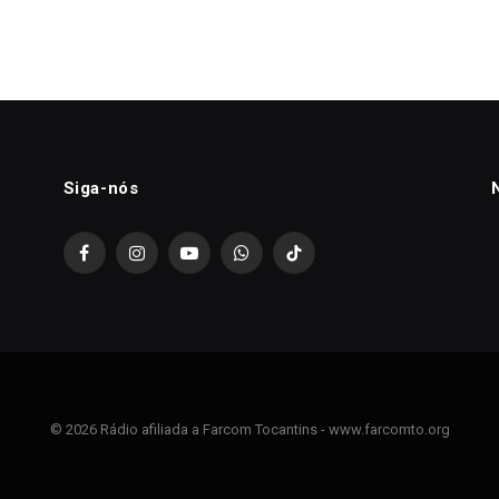
Siga-nós
Facebook
Instagram
YouTube
WhatsApp
TikTok
© 2026 Rádio afiliada a Farcom Tocantins - www.farcomto.org