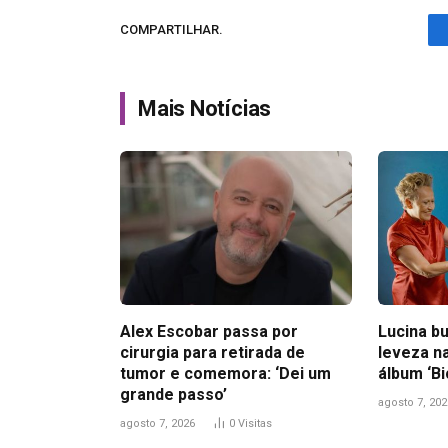
COMPARTILHAR.
Mais Notícias
Alex Escobar passa por
Lucina bu
cirurgia para retirada de
leveza n
tumor e comemora: ‘Dei um
álbum ‘B
grande passo’
agosto 7, 202
agosto 7, 2026
0
Visitas