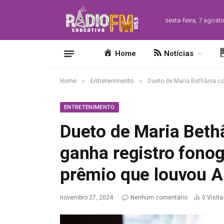
sexta-feira, 7 agost
Home
Notícias
»
»
Home
Entretenimento
Dueto de Maria Bethânia co
ENTRETENIMENTO
Dueto de Maria Beth
ganha registro fono
prêmio que louvou A
novembro 27, 2024
Nenhum comentário
0
Visita