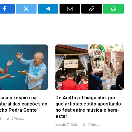
Facebook
Twitter
Telegram
Email
Copy
WhatsA
Link
sca o respiro na
De Anitta a Thiaguinho: por
atural das canções do
que artistas estão apostando
icho Pedra Gente’
no feat entre música e bem-
estar
6
0
Visitas
agosto 7, 2026
0
Visitas