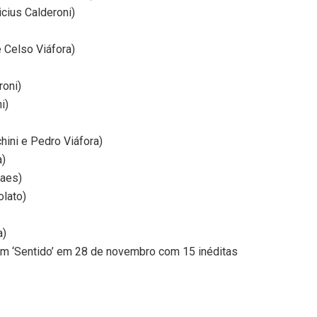
icius Calderoni)
e Celso Viáfora)
roni)
i)
hini e Pedro Viáfora)
a)
vaes)
olato)
a)
bum ‘Sentido’ em 28 de novembro com 15 inéditas