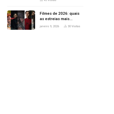
43
Visitas
trânsito
Filmes de 2026: quais
as estreias mais
aguardadas do ano?
janeiro 9, 2026
30
Visitas
Veja principais
lançamentos do cinema