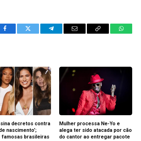
Facebook
Twitter
Telegram
Email
Copy
WhatsA
Link
sina decretos contra
Mulher processa Ne-Yo e
de nascimento’;
alega ter sido atacada por cão
 famosas brasileiras
do cantor ao entregar pacote