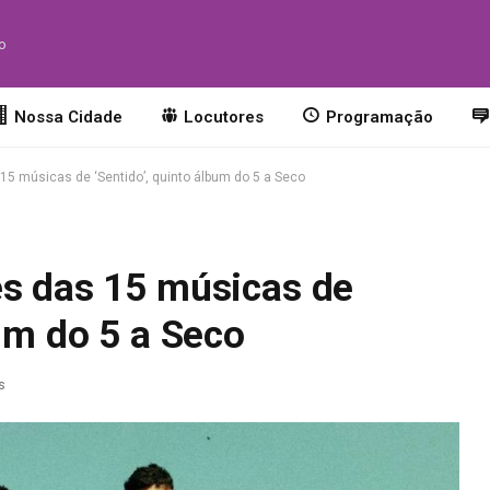
to
Nossa Cidade
Locutores
Programação
15 músicas de ‘Sentido’, quinto álbum do 5 a Seco
es das 15 músicas de
bum do 5 a Seco
s