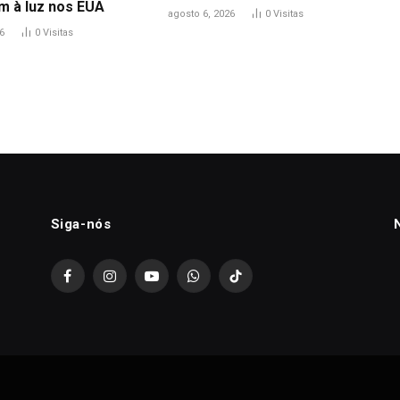
m à luz nos EUA
agosto 6, 2026
0
Visitas
6
0
Visitas
Siga-nós
Facebook
Instagram
YouTube
WhatsApp
TikTok