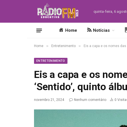
quinta-feira, 6 agos
Home
Notícias
»
»
Home
Entretenimento
Eis a capa e os nomes das 
ENTRETENIMENTO
Eis a capa e os nom
‘Sentido’, quinto ál
novembro 21, 2024
Nenhum comentário
0
Visita