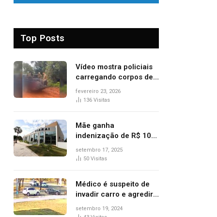
Top Posts
Vídeo mostra policiais
carregando corpos de
suspeitos mortos em
fevereiro 23, 2026
confronto dentro de
136
Visitas
caminhonete após
operação no Tocantins
Mãe ganha
indenização de R$ 10
mil após comprar doce
setembro 17, 2025
‘zero lactose’ e filha ter
50
Visitas
reação alérgica grave
Médico é suspeito de
invadir carro e agredir
delegado aposentado
setembro 19, 2024
durante confusão no