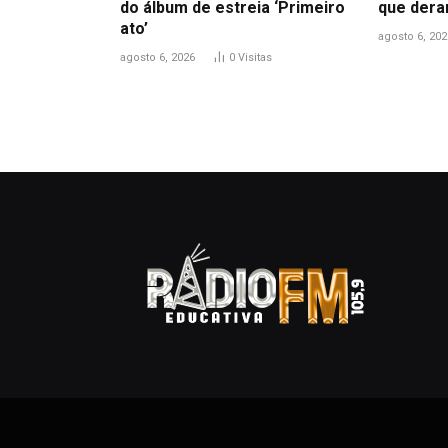
do álbum de estreia ‘Primeiro
que dera
ato’
agosto 6, 202
agosto 6, 2026
0
Visitas