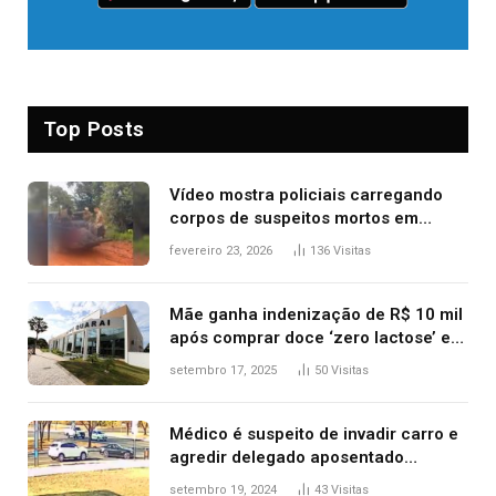
Top Posts
Vídeo mostra policiais carregando
corpos de suspeitos mortos em
confronto dentro de caminhonete
fevereiro 23, 2026
136
Visitas
após operação no Tocantins
Mãe ganha indenização de R$ 10 mil
após comprar doce ‘zero lactose’ e
filha ter reação alérgica grave
setembro 17, 2025
50
Visitas
Médico é suspeito de invadir carro e
agredir delegado aposentado
durante confusão no trânsito
setembro 19, 2024
43
Visitas