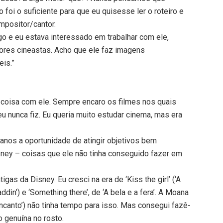
 foi o suficiente para que eu quisesse ler o roteiro e
ompositor/cantor.
go e eu estava interessado em trabalhar com ele,
ores cineastas. Acho que ele faz imagens
eis.”
a coisa com ele. Sempre encaro os filmes nos quais
u nunca fiz. Eu queria muito estudar cinema, mas era
nos a oportunidade de atingir objetivos bem
sney – coisas que ele não tinha conseguido fazer em
as da Disney. Eu cresci na era de ‘Kiss the girl’ (‘A
ddin’) e ‘Something there’, de ‘A bela e a fera’. A Moana
Encanto’) não tinha tempo para isso. Mas consegui fazê-
o genuína no rosto.