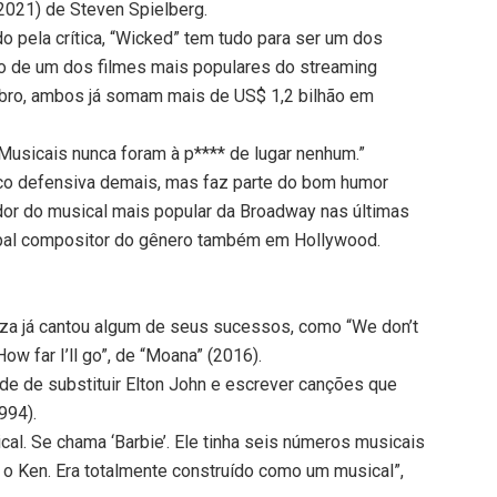
2021) de Steven Spielberg.
o pela crítica, “Wicked” tem tudo para ser um dos
o de um dos filmes mais populares do streaming
ro, ambos já somam mais de US$ 1,2 bilhão em
 Musicais nunca foram à p**** de lugar nenhum.”
uco defensiva demais, mas faz parte do bom humor
ador do musical mais popular da Broadway nas últimas
ncipal compositor do gênero também em Hollywood.
za já cantou algum de seus sucessos, como “We don’t
How far I’ll go”, de “Moana” (2016).
de de substituir Elton John e escrever canções que
994).
al. Se chama ‘Barbie’. Ele tinha seis números musicais
 o Ken. Era totalmente construído como um musical”,