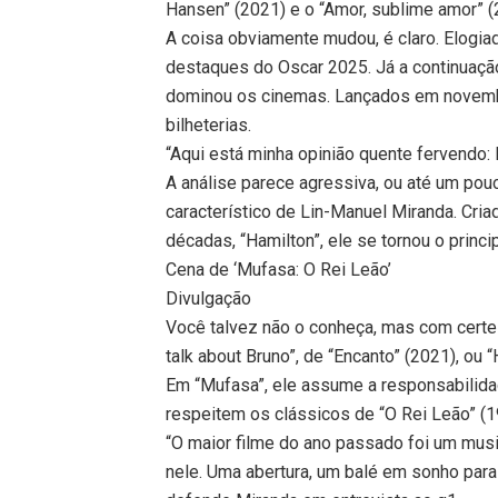
Hansen” (2021) e o “Amor, sublime amor” (
A coisa obviamente mudou, é claro. Elogiad
destaques do Oscar 2025. Já a continuaçã
dominou os cinemas. Lançados em novemb
bilheterias.
“Aqui está minha opinião quente fervendo:
A análise parece agressiva, ou até um po
característico de Lin-Manuel Miranda. Cri
décadas, “Hamilton”, ele se tornou o pri
Cena de ‘Mufasa: O Rei Leão’
Divulgação
Você talvez não o conheça, mas com certe
talk about Bruno”, de “Encanto” (2021), ou “
Em “Mufasa”, ele assume a responsabilida
respeitem os clássicos de “O Rei Leão” (1
“O maior filme do ano passado foi um music
nele. Uma abertura, um balé em sonho para