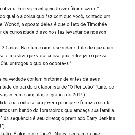
cutivos. Em especial quando são filmes caros.”
ndo qual é a coisa que faz com que você, sentado em
de ‘Wonka’, a aposta deles é que o fato de Timothée
r de curiosidade disso nos faz levantar de nossos
r 20 anos. Não tem como esconder o fato de que é um
sso e mostrar que você conseguiu entregar o que se
.) Chu entregou o que se esperava.”
 na verdade contam histórias de antes de seus
entude do pai do protagonista de “O Rei Leão” (tanto do
avação com computação gráfica de 2019).
dido que conhece um jovem príncipe e forma com ele
juntos um bando de forasteiros que ameaça sua família.
de” da sequência é seu diretor, o premiado Barry Jenkins
”).
i Leão’. É algo meio: ‘que?’. Nunca pensamos que