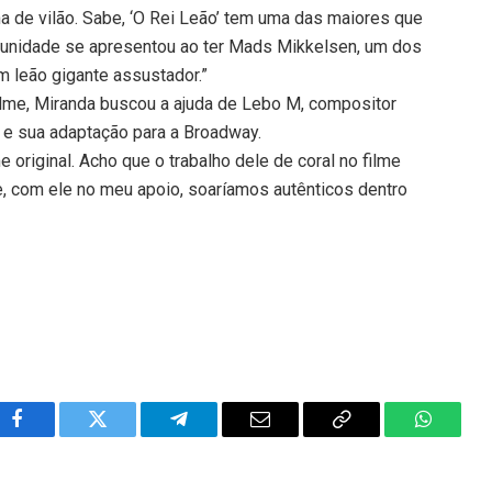
de vilão. Sabe, ‘O Rei Leão’ tem uma das maiores que
rtunidade se apresentou ao ter Mads Mikkelsen, um dos
 leão gigante assustador.”
ilme, Miranda buscou a ajuda de Lebo M, compositor
 e sua adaptação para a Broadway.
e original. Acho que o trabalho dele de coral no filme
e, com ele no meu apoio, soaríamos autênticos dentro
Facebook
Twitter
Telegram
Email
Copy
WhatsA
Link