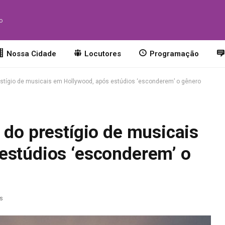
to
Nossa Cidade
Locutores
Programação
estígio de musicais em Hollywood, após estúdios ‘esconderem’ o gênero
 do prestígio de musicais
estúdios ‘esconderem’ o
as