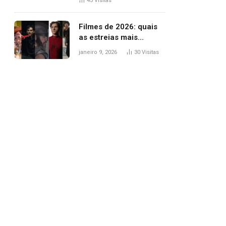
43
Visitas
trânsito
Filmes de 2026: quais
as estreias mais
aguardadas do ano?
janeiro 9, 2026
30
Visitas
Veja principais
lançamentos do cinema