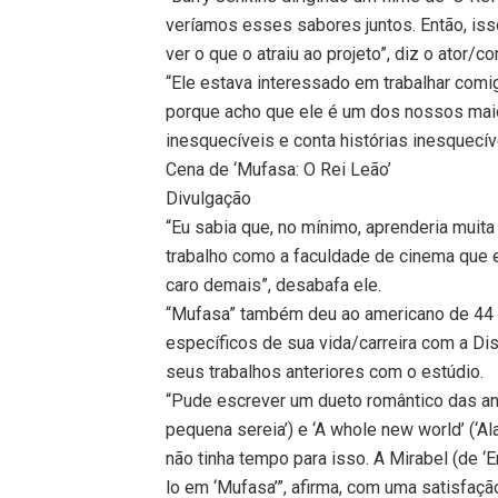
veríamos esses sabores juntos. Então, isso
ver o que o atraiu ao projeto”, diz o ator/c
“Ele estava interessado em trabalhar comi
porque acho que ele é um dos nossos mai
inesquecíveis e conta histórias inesquecív
Cena de ‘Mufasa: O Rei Leão’
Divulgação
“Eu sabia que, no mínimo, aprenderia muit
trabalho como a faculdade de cinema que e
caro demais”, desabafa ele.
“Mufasa” também deu ao americano de 44 a
específicos de sua vida/carreira com a Di
seus trabalhos anteriores com o estúdio.
“Pude escrever um dueto romântico das antig
pequena sereia’) e ‘A whole new world’ (‘Ala
não tinha tempo para isso. A Mirabel (de ‘
lo em ‘Mufasa’”, afirma, com uma satisfaçã