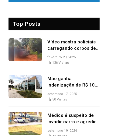
Top Posts
Vídeo mostra policiais
carregando corpos de
suspeitos mortos em
fevereiro 23, 2026
confronto dentro de
136
Visitas
caminhonete após
operação no Tocantins
Mãe ganha
indenização de R$ 10
mil após comprar doce
setembro 17, 2025
‘zero lactose’ e filha ter
50
Visitas
reação alérgica grave
Médico é suspeito de
invadir carro e agredir
delegado aposentado
setembro 19, 2024
durante confusão no