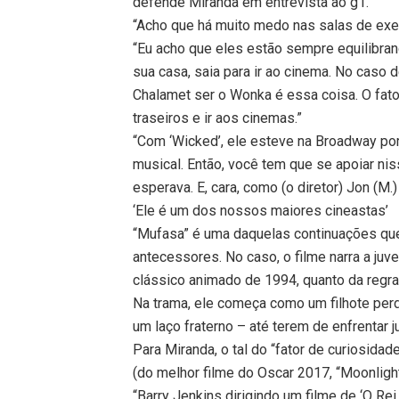
defende Miranda em entrevista ao g1.
“Acho que há muito medo nas salas de exe
“Eu acho que eles estão sempre equilibra
sua casa, saia para ir ao cinema. No caso 
Chalamet ser o Wonka é essa coisa. O fato
traseiros e ir aos cinemas.”
“Com ‘Wicked’, ele esteve na Broadway po
musical. Então, você tem que se apoiar ni
esperava. E, cara, como (o diretor) Jon (M
‘Ele é um dos nossos maiores cineastas’
“Mufasa” é uma daquelas continuações que
antecessores. No caso, o filme narra a juv
clássico animado de 1994, quanto da regr
Na trama, ele começa como um filhote per
um laço fraterno – até terem de enfrentar 
Para Miranda, o tal do “fator de curiosida
(do melhor filme do Oscar 2017, “Moonlight
“Barry Jenkins dirigindo um filme de ‘O Re