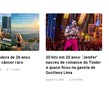
adora de 26 anos
20 hits em 20 anos: ‘Jenifer’
 câncer raro
nasceu de romance do Tinder
e quase ficou na gaveta de
6
1
Visitas
Gusttavo Lima
agosto 6, 2026
0
Visitas