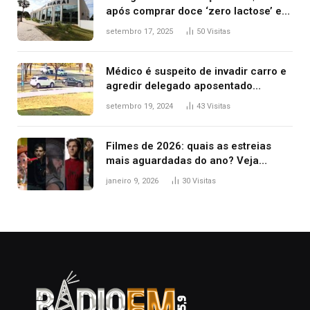
após comprar doce ‘zero lactose’ e
filha ter reação alérgica grave
setembro 17, 2025
50
Visitas
Médico é suspeito de invadir carro e
agredir delegado aposentado
durante confusão no trânsito
setembro 19, 2024
43
Visitas
Filmes de 2026: quais as estreias
mais aguardadas do ano? Veja
principais lançamentos do cinema
janeiro 9, 2026
30
Visitas