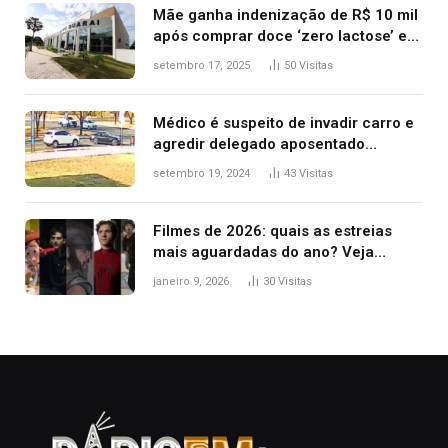
Mãe ganha indenização de R$ 10 mil
após comprar doce ‘zero lactose’ e
filha ter reação alérgica grave
setembro 17, 2025
50
Visitas
Médico é suspeito de invadir carro e
agredir delegado aposentado
durante confusão no trânsito
setembro 19, 2024
43
Visitas
Filmes de 2026: quais as estreias
mais aguardadas do ano? Veja
principais lançamentos do cinema
janeiro 9, 2026
30
Visitas