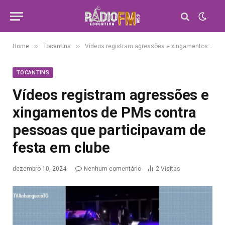
»
»
Home
Tocantins
Vídeos registram agressões e xingamentos de PMs contra pessoas que participavam de festa em clube
TOCANTINS
Vídeos registram agressões e
xingamentos de PMs contra
pessoas que participavam de
festa em clube
dezembro 10, 2024
Nenhum comentário
2
Visitas