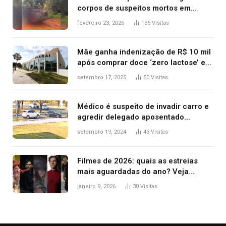
corpos de suspeitos mortos em
confronto dentro de caminhonete
fevereiro 23, 2026
136
Visitas
após operação no Tocantins
Mãe ganha indenização de R$ 10 mil
após comprar doce ‘zero lactose’ e
filha ter reação alérgica grave
setembro 17, 2025
50
Visitas
Médico é suspeito de invadir carro e
agredir delegado aposentado
durante confusão no trânsito
setembro 19, 2024
43
Visitas
Filmes de 2026: quais as estreias
mais aguardadas do ano? Veja
principais lançamentos do cinema
janeiro 9, 2026
30
Visitas