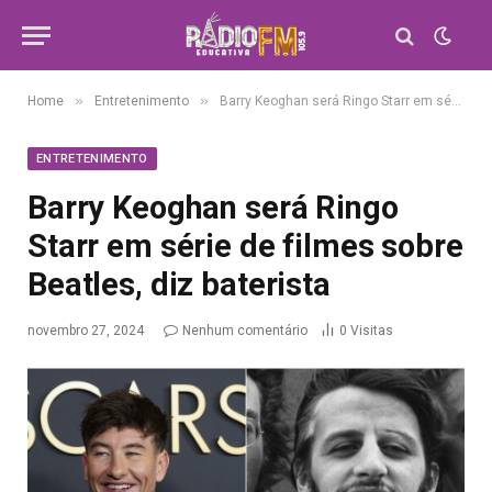
»
»
Home
Entretenimento
Barry Keoghan será Ringo Starr em série de filmes sobre Beatles, diz baterista
ENTRETENIMENTO
Barry Keoghan será Ringo
Starr em série de filmes sobre
Beatles, diz baterista
novembro 27, 2024
Nenhum comentário
0
Visitas