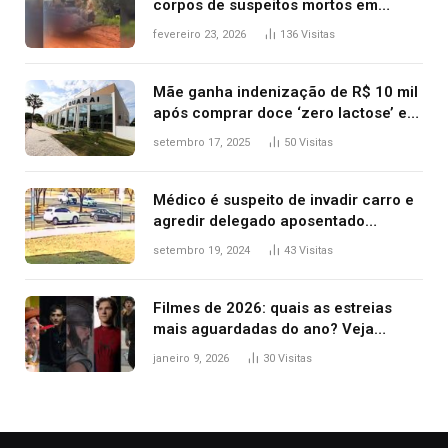
corpos de suspeitos mortos em
confronto dentro de caminhonete
fevereiro 23, 2026
136
Visitas
após operação no Tocantins
Mãe ganha indenização de R$ 10 mil
após comprar doce ‘zero lactose’ e
filha ter reação alérgica grave
setembro 17, 2025
50
Visitas
Médico é suspeito de invadir carro e
agredir delegado aposentado
durante confusão no trânsito
setembro 19, 2024
43
Visitas
Filmes de 2026: quais as estreias
mais aguardadas do ano? Veja
principais lançamentos do cinema
janeiro 9, 2026
30
Visitas