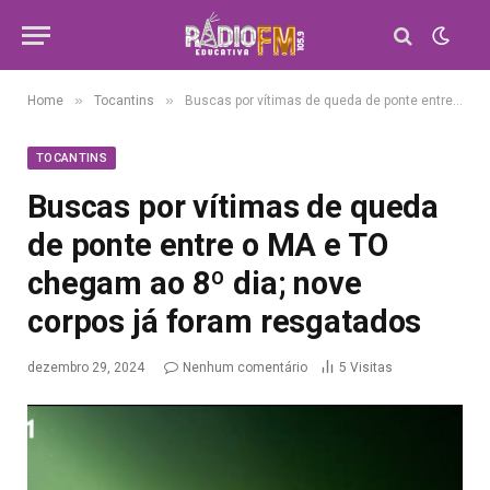
»
»
Home
Tocantins
Buscas por vítimas de queda de ponte entre o MA e TO chegam ao 8º dia; nove corpos já foram resgatados
TOCANTINS
Buscas por vítimas de queda
de ponte entre o MA e TO
chegam ao 8º dia; nove
corpos já foram resgatados
dezembro 29, 2024
Nenhum comentário
5
Visitas