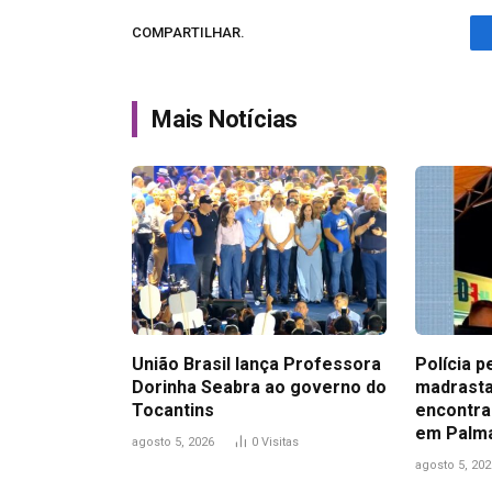
COMPARTILHAR.
Mais Notícias
União Brasil lança Professora
Polícia p
Dorinha Seabra ao governo do
madrasta
Tocantins
encontra
em Palm
agosto 5, 2026
0
Visitas
agosto 5, 202