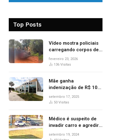
Top Posts
Vídeo mostra policiais
carregando corpos de
suspeitos mortos em
fevereiro 23, 2026
confronto dentro de
136
Visitas
caminhonete após
operação no Tocantins
Mãe ganha
indenização de R$ 10
mil após comprar doce
setembro 17, 2025
‘zero lactose’ e filha ter
50
Visitas
reação alérgica grave
Médico é suspeito de
invadir carro e agredir
delegado aposentado
setembro 19, 2024
durante confusão no