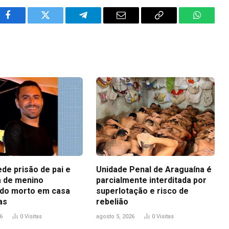
Facebook
Twitter
Telegram
Email
Copy
WhatsA
Link
ede prisão de pai e
Unidade Penal de Araguaína é
 de menino
parcialmente interditada por
do morto em casa
superlotação e risco de
as
rebelião
6
0
Visitas
agosto 5, 2026
0
Visitas