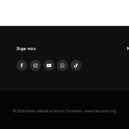
Siga-nós
Facebook
Instagram
YouTube
WhatsApp
TikTok
© 2026 Rádio afiliada a Farcom Tocantins - www.farcomto.org