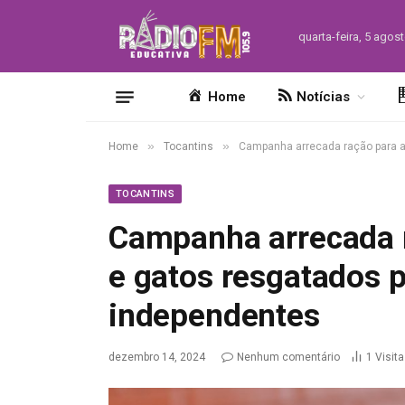
quarta-feira, 5 agos
Home
Notícias
»
»
Home
Tocantins
Campanha arrecada ração para a
TOCANTINS
Campanha arrecada r
e gatos resgatados 
independentes
dezembro 14, 2024
Nenhum comentário
1
Visit