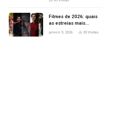
43
Visitas
trânsito
Filmes de 2026: quais
as estreias mais
aguardadas do ano?
janeiro 9, 2026
30
Visitas
Veja principais
lançamentos do cinema