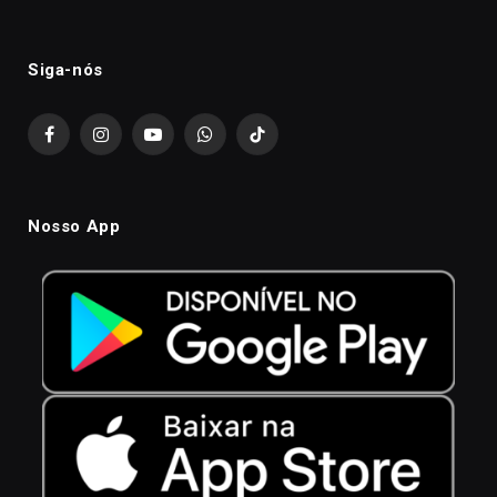
Siga-nós
Facebook
Instagram
YouTube
WhatsApp
TikTok
Nosso App