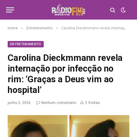
»
»
Home
Entretenimento
Carolina Dieckmmann revela internação por infecção no rim: ‘Graças a Deus vim ao hospital’
ENTRETENIMENTO
Carolina Dieckmmann revela
internação por infecção no
rim: ‘Graças a Deus vim ao
hospital’
junho 3, 2026
Nenhum comentário
2
Visitas