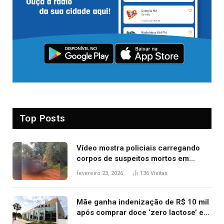
Top Posts
Vídeo mostra policiais carregando
corpos de suspeitos mortos em
confronto dentro de caminhonete
fevereiro 23, 2026
136
Visitas
após operação no Tocantins
Mãe ganha indenização de R$ 10 mil
após comprar doce ‘zero lactose’ e
filha ter reação alérgica grave