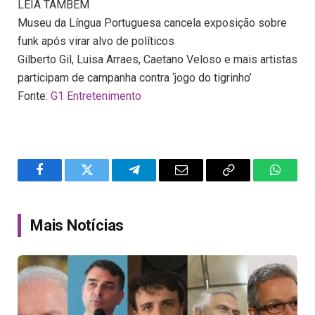
LEIA TAMBÉM
Museu da Língua Portuguesa cancela exposição sobre
funk após virar alvo de políticos
Gilberto Gil, Luisa Arraes, Caetano Veloso e mais artistas
participam de campanha contra ‘jogo do tigrinho’
Fonte:
G1 Entretenimento
Facebook
Twitter
Telegram
Email
Copy
WhatsA
Link
Mais Notícias