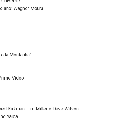
c Universe
o ano: Wagner Moura
o da Montanha”
 Prime Video
rt Kirkman, Tim Miller e Dave Wilson
no Yaiba