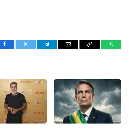
Facebook
Twitter
Telegram
Email
Copy
WhatsA
Link