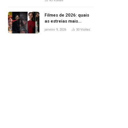
43
Visitas
trânsito
Filmes de 2026: quais
as estreias mais
aguardadas do ano?
janeiro 9, 2026
30
Visitas
Veja principais
lançamentos do cinema