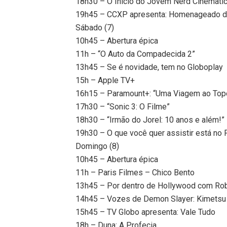
18h30 – O Início do Jovem Nerd Cinemati
19h45 – CCXP apresenta: Homenageado d
Sábado (7)
10h45 – Abertura épica
11h – “O Auto da Compadecida 2”
13h45 – Se é novidade, tem no Globoplay
15h – Apple TV+
16h15 – Paramount+: “Uma Viagem ao Top
17h30 – “Sonic 3: O Filme”
18h30 – “Irmão do Jorel: 10 anos e além!”
19h30 – O que você quer assistir está no
Domingo (8)
10h45 – Abertura épica
11h – Paris Filmes – Chico Bento
13h45 – Por dentro de Hollywood com Robe
14h45 – Vozes de Demon Slayer: Kimetsu 
15h45 – TV Globo apresenta: Vale Tudo
18h – Duna: A Profecia