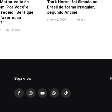
Mattar volta às
‘Dark Horse’ foi filmado no
em ‘Por Você’ e
Brasil de forma irregular,
 receio: ‘Será que
segundo Ancine
 fazer essa
agosto 5, 2026
1
Visitas
?’
6
0
Visitas
Siga-nós
Facebook
Instagram
YouTube
WhatsApp
TikTok