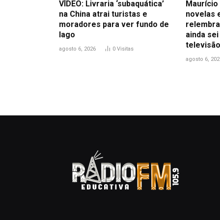
VÍDEO: Livraria ‘subaquática’
Maurício 
na China atrai turistas e
novelas 
moradores para ver fundo de
relembra
lago
ainda sei
televisão
agosto 6, 2026
0
Visitas
agosto 6, 202