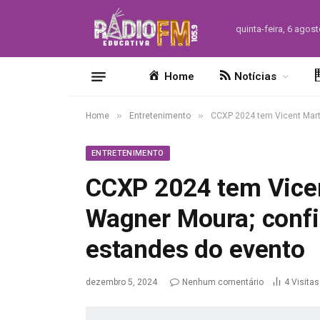
quinta-feira, 6 agos
Home
Notícias
»
»
Home
Entretenimento
CCXP 2024 tem Vicent Mart
ENTRETENIMENTO
CCXP 2024 tem Vicen
Wagner Moura; confi
estandes do evento
dezembro 5, 2024
Nenhum comentário
4
Visitas