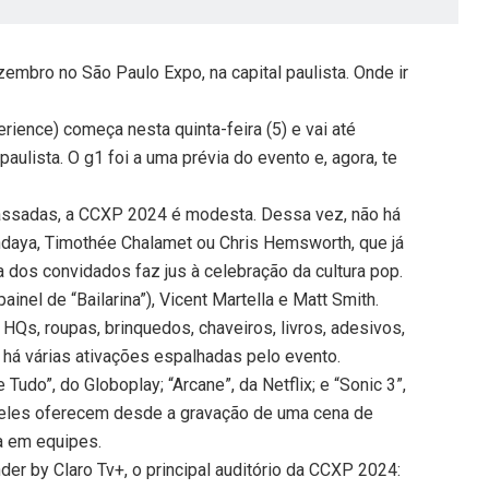
embro no São Paulo Expo, na capital paulista. Onde ir
ence) começa nesta quinta-feira (5) e vai até
paulista. O g1 foi a uma prévia do evento e, agora, te
assadas, a CCXP 2024 é modesta. Dessa vez, não há
daya, Timothée Chalamet ou Chris Hemsworth, que já
ta dos convidados faz jus à celebração da cultura pop.
inel de “Bailarina”), Vicent Martella e Matt Smith.
HQs, roupas, brinquedos, chaveiros, livros, adesivos,
o, há várias ativações espalhadas pelo evento.
Tudo”, do Globoplay; “Arcane”, da Netflix; e “Sonic 3”,
, eles oferecem desde a gravação de uma cena de
da em equipes.
der by Claro Tv+, o principal auditório da CCXP 2024: