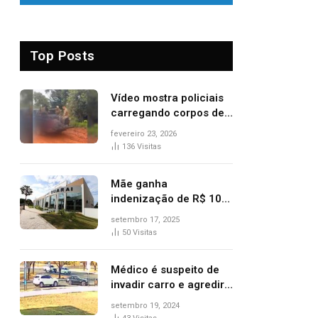
Top Posts
Vídeo mostra policiais
carregando corpos de
suspeitos mortos em
fevereiro 23, 2026
confronto dentro de
136
Visitas
caminhonete após
operação no Tocantins
Mãe ganha
indenização de R$ 10
mil após comprar doce
setembro 17, 2025
‘zero lactose’ e filha ter
50
Visitas
reação alérgica grave
Médico é suspeito de
invadir carro e agredir
delegado aposentado
setembro 19, 2024
durante confusão no