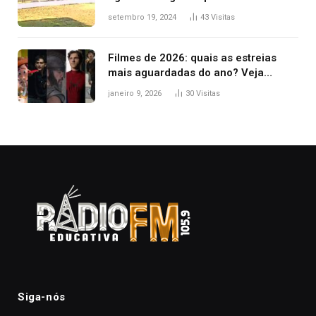
durante confusão no trânsito
setembro 19, 2024
43
Visitas
Filmes de 2026: quais as estreias
mais aguardadas do ano? Veja
principais lançamentos do cinema
janeiro 9, 2026
30
Visitas
Siga-nós