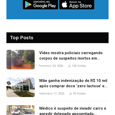
Top Posts
Vídeo mostra policiais carregando
corpos de suspeitos mortos em
confronto dentro de caminhonete
fevereiro 23, 2026
136
Visitas
após operação no Tocantins
Mãe ganha indenização de R$ 10 mil
após comprar doce ‘zero lactose’ e
filha ter reação alérgica grave
setembro 17, 2025
50
Visitas
Médico é suspeito de invadir carro e
agredir delegado aposentado