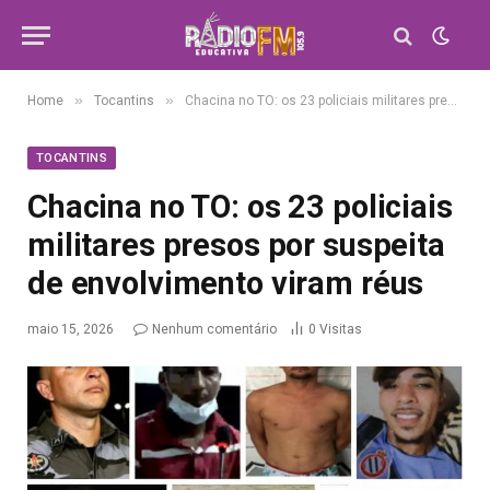
»
»
Home
Tocantins
Chacina no TO: os 23 policiais militares presos por suspeita de envolvimento viram réus
TOCANTINS
Chacina no TO: os 23 policiais
militares presos por suspeita
de envolvimento viram réus
maio 15, 2026
Nenhum comentário
0
Visitas