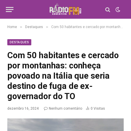
»
»
Home
Destaques
Com 50 habitantes e cercado por montanhas: conheça povoado na Itália que seria destino de fuga de ex-governador do TO
DESTAQUES
Com 50 habitantes e cercado
por montanhas: conheça
povoado na Itália que seria
destino de fuga de ex-
governador do TO
dezembro 16, 2024
Nenhum comentário
0
Visitas