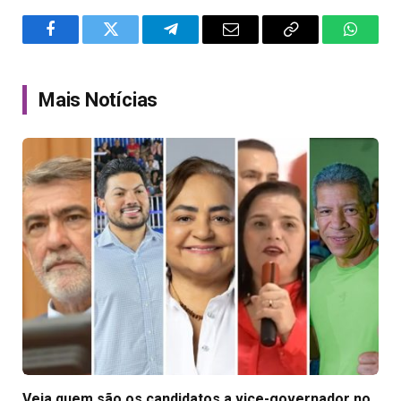
Facebook
Twitter
Telegram
Email
Copy
WhatsA
Link
Mais Notícias
Veja quem são os candidatos a vice-governador no