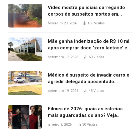
Vídeo mostra policiais carregando
corpos de suspeitos mortos em
confronto dentro de caminhonete
fevereiro 23, 2026
136
Visitas
após operação no Tocantins
Mãe ganha indenização de R$ 10 mil
após comprar doce ‘zero lactose’ e
filha ter reação alérgica grave
setembro 17, 2025
50
Visitas
Médico é suspeito de invadir carro e
agredir delegado aposentado
durante confusão no trânsito
setembro 19, 2024
43
Visitas
Filmes de 2026: quais as estreias
mais aguardadas do ano? Veja
principais lançamentos do cinema
janeiro 9, 2026
30
Visitas