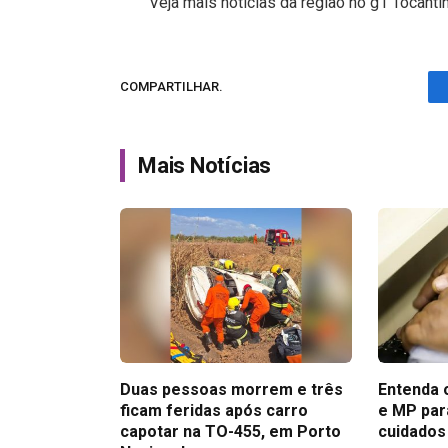
Veja mais notícias da região no g1 Tocanti
COMPARTILHAR.
Mais Notícias
Duas pessoas morrem e três
Entenda o
ficam feridas após carro
e MP par
capotar na TO-455, em Porto
cuidados