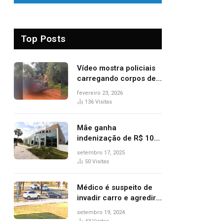
Top Posts
Vídeo mostra policiais
carregando corpos de
suspeitos mortos em
fevereiro 23, 2026
confronto dentro de
136
Visitas
caminhonete após
operação no Tocantins
Mãe ganha
indenização de R$ 10
mil após comprar doce
setembro 17, 2025
‘zero lactose’ e filha ter
50
Visitas
reação alérgica grave
Médico é suspeito de
invadir carro e agredir
delegado aposentado
setembro 19, 2024
durante confusão no