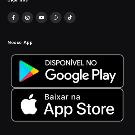
Siga-nós
Facebook
Instagram
YouTube
WhatsApp
TikTok
Nosso App