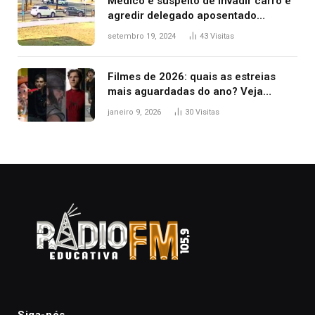
Médico é suspeito de invadir carro e
agredir delegado aposentado
durante confusão no trânsito
setembro 19, 2024
43
Visitas
Filmes de 2026: quais as estreias
mais aguardadas do ano? Veja
principais lançamentos do cinema
janeiro 9, 2026
30
Visitas