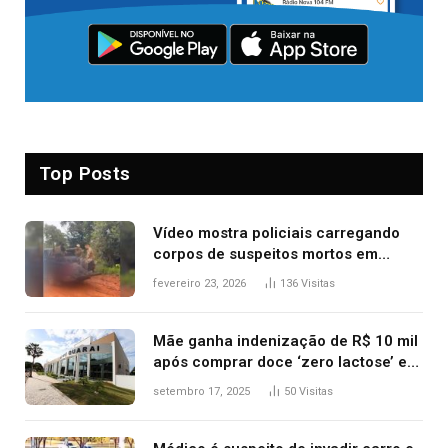
Top Posts
Vídeo mostra policiais carregando
corpos de suspeitos mortos em
confronto dentro de caminhonete
fevereiro 23, 2026
136
Visitas
após operação no Tocantins
Mãe ganha indenização de R$ 10 mil
após comprar doce ‘zero lactose’ e
filha ter reação alérgica grave
setembro 17, 2025
50
Visitas