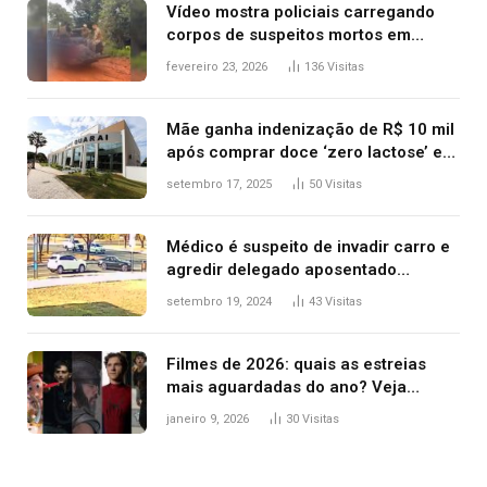
Vídeo mostra policiais carregando
corpos de suspeitos mortos em
confronto dentro de caminhonete
fevereiro 23, 2026
136
Visitas
após operação no Tocantins
Mãe ganha indenização de R$ 10 mil
após comprar doce ‘zero lactose’ e
filha ter reação alérgica grave
setembro 17, 2025
50
Visitas
Médico é suspeito de invadir carro e
agredir delegado aposentado
durante confusão no trânsito
setembro 19, 2024
43
Visitas
Filmes de 2026: quais as estreias
mais aguardadas do ano? Veja
principais lançamentos do cinema
janeiro 9, 2026
30
Visitas