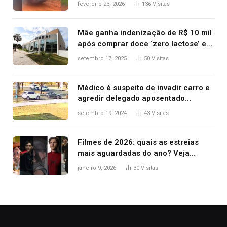
fevereiro 23, 2026
136
Visitas
após operação no Tocantins
Mãe ganha indenização de R$ 10 mil
após comprar doce ‘zero lactose’ e
filha ter reação alérgica grave
setembro 17, 2025
50
Visitas
Médico é suspeito de invadir carro e
agredir delegado aposentado
durante confusão no trânsito
setembro 19, 2024
43
Visitas
Filmes de 2026: quais as estreias
mais aguardadas do ano? Veja
principais lançamentos do cinema
janeiro 9, 2026
30
Visitas