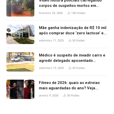
Vídeo mostra policiais carregando
corpos de suspeitos mortos em
confronto dentro de caminhonete
fevereiro 23, 2026
136
Visitas
após operação no Tocantins
Mãe ganha indenização de R$ 10 mil
após comprar doce ‘zero lactose’ e
filha ter reação alérgica grave
setembro 17, 2025
50
Visitas
Médico é suspeito de invadir carro e
agredir delegado aposentado
durante confusão no trânsito
setembro 19, 2024
43
Visitas
Filmes de 2026: quais as estreias
mais aguardadas do ano? Veja
principais lançamentos do cinema
janeiro 9, 2026
30
Visitas