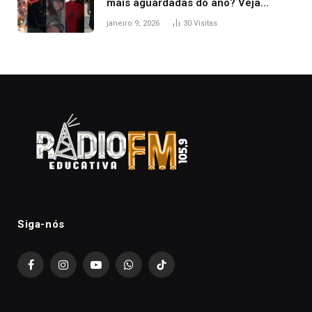
mais aguardadas do ano? Veja
principais lançamentos do cinema
janeiro 9, 2026
30
Visitas
Siga-nós
Facebook
Instagram
YouTube
WhatsApp
TikTok