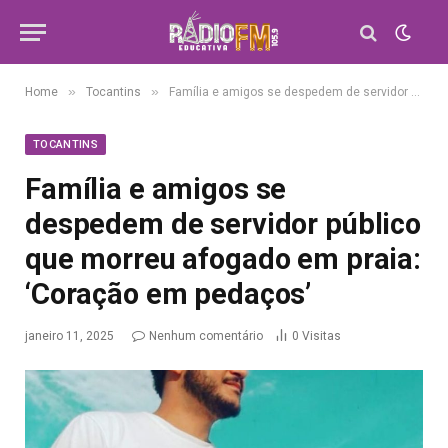
»
»
Home
Tocantins
Família e amigos se despedem de servidor público que morreu afogado em praia: ‘Coração em pedaços’
TOCANTINS
Família e amigos se
despedem de servidor público
que morreu afogado em praia:
‘Coração em pedaços’
janeiro 11, 2025
Nenhum comentário
0
Visitas