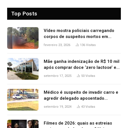
Top Posts
Vídeo mostra policiais carregando
corpos de suspeitos mortos em
confronto dentro de caminhonete
fevereiro 23, 2026
136
Visitas
após operação no Tocantins
Mãe ganha indenização de R$ 10 mil
após comprar doce ‘zero lactose’ e
filha ter reação alérgica grave
setembro 17, 2025
50
Visitas
Médico é suspeito de invadir carro e
agredir delegado aposentado
durante confusão no trânsito
setembro 19, 2024
43
Visitas
Filmes de 2026: quais as estreias