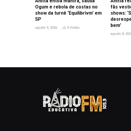
Anitta entoa mantra, saúda
Anitta r
Ogum e rebola de costas no
fãs vest
show da turnê ‘Equilibrivm’ em
shows: ‘S
SP
desrespe
bem’
agosto 9, 2026
0
Visitas
agosto 8, 202