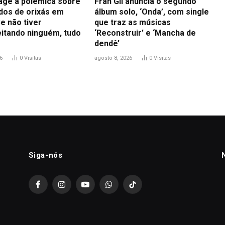
eage à polêmica sobre
Fran Gil anuncia o segundo
idos de orixás em
álbum solo, ‘Onda’, com single
e não tiver
que traz as músicas
itando ninguém, tudo
‘Reconstruir’ e ‘Mancha de
dendê’
6
0
Visitas
agosto 8, 2026
0
Visitas
Siga-nós
Facebook
Instagram
YouTube
WhatsApp
TikTok