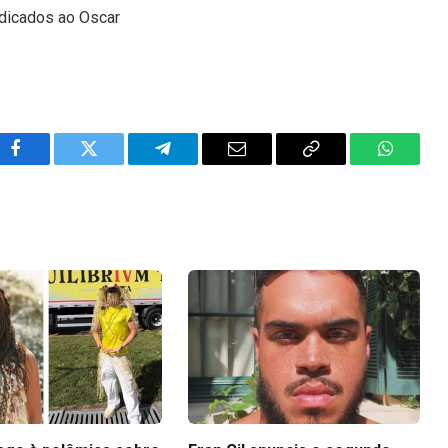
ndicados ao Oscar
Facebook
Twitter
Telegram
Email
Copy
WhatsA
Link