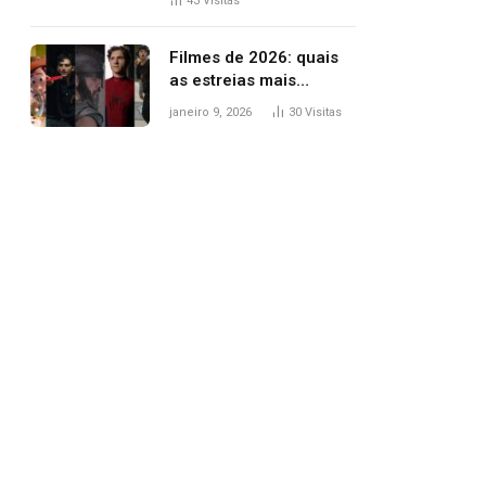
43
Visitas
trânsito
Filmes de 2026: quais
as estreias mais
aguardadas do ano?
janeiro 9, 2026
30
Visitas
Veja principais
lançamentos do cinema