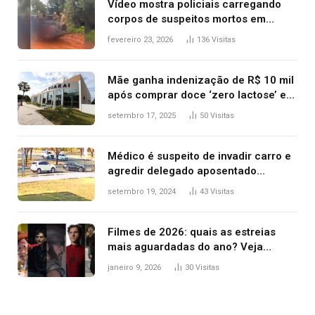
Vídeo mostra policiais carregando
corpos de suspeitos mortos em
confronto dentro de caminhonete
fevereiro 23, 2026
136
Visitas
após operação no Tocantins
Mãe ganha indenização de R$ 10 mil
após comprar doce ‘zero lactose’ e
filha ter reação alérgica grave
setembro 17, 2025
50
Visitas
Médico é suspeito de invadir carro e
agredir delegado aposentado
durante confusão no trânsito
setembro 19, 2024
43
Visitas
Filmes de 2026: quais as estreias
mais aguardadas do ano? Veja
principais lançamentos do cinema
janeiro 9, 2026
30
Visitas