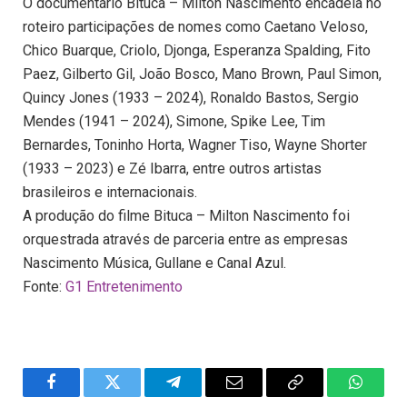
O documentário Bituca – Milton Nascimento encadeia no
roteiro participações de nomes como Caetano Veloso,
Chico Buarque, Criolo, Djonga, Esperanza Spalding, Fito
Paez, Gilberto Gil, João Bosco, Mano Brown, Paul Simon,
Quincy Jones (1933 – 2024), Ronaldo Bastos, Sergio
Mendes (1941 – 2024), Simone, Spike Lee, Tim
Bernardes, Toninho Horta, Wagner Tiso, Wayne Shorter
(1933 – 2023) e Zé Ibarra, entre outros artistas
brasileiros e internacionais.
A produção do filme Bituca – Milton Nascimento foi
orquestrada através de parceria entre as empresas
Nascimento Música, Gullane e Canal Azul.
Fonte:
G1 Entretenimento
Facebook
Twitter
Telegram
Email
Copy
WhatsA