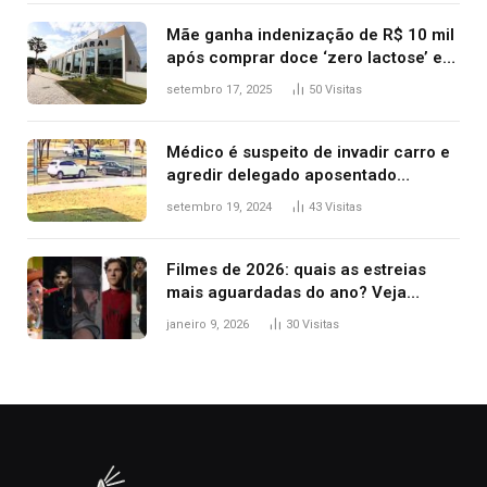
Mãe ganha indenização de R$ 10 mil
após comprar doce ‘zero lactose’ e
filha ter reação alérgica grave
setembro 17, 2025
50
Visitas
Médico é suspeito de invadir carro e
agredir delegado aposentado
durante confusão no trânsito
setembro 19, 2024
43
Visitas
Filmes de 2026: quais as estreias
mais aguardadas do ano? Veja
principais lançamentos do cinema
janeiro 9, 2026
30
Visitas