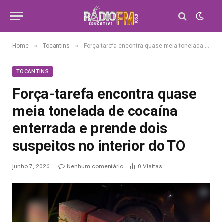
»
»
Home
Tocantins
Força-tarefa encontra quase meia tonelada de cocaína enterrada e prende dois suspeitos no interior do TO
TOCANTINS
Força-tarefa encontra quase
meia tonelada de cocaína
enterrada e prende dois
suspeitos no interior do TO
junho 7, 2026
Nenhum comentário
0
Visitas