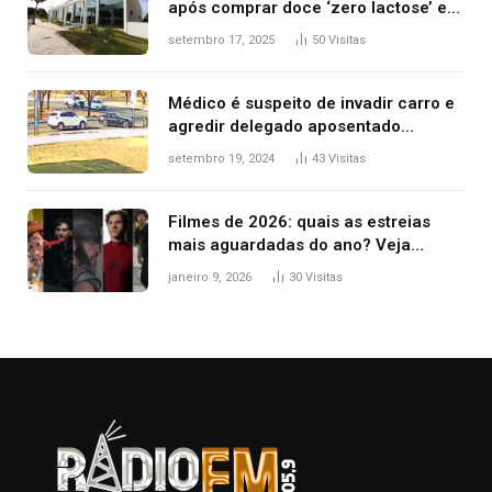
após comprar doce ‘zero lactose’ e
filha ter reação alérgica grave
setembro 17, 2025
50
Visitas
Médico é suspeito de invadir carro e
agredir delegado aposentado
durante confusão no trânsito
setembro 19, 2024
43
Visitas
Filmes de 2026: quais as estreias
mais aguardadas do ano? Veja
principais lançamentos do cinema
janeiro 9, 2026
30
Visitas