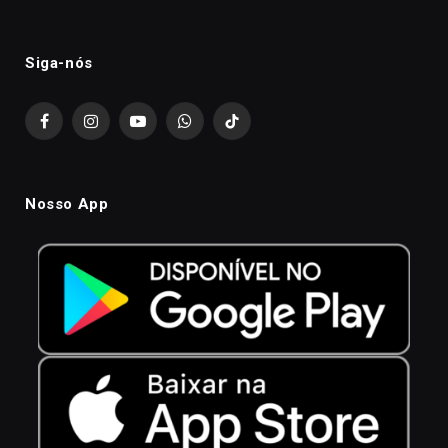
Siga-nós
Facebook
Instagram
YouTube
WhatsApp
TikTok
Nosso App