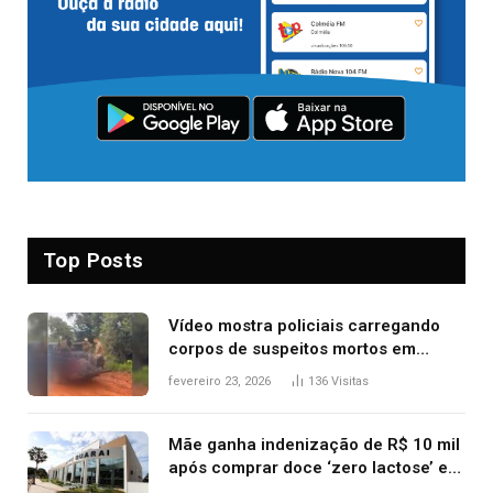
Top Posts
Vídeo mostra policiais carregando
corpos de suspeitos mortos em
confronto dentro de caminhonete
fevereiro 23, 2026
136
Visitas
após operação no Tocantins
Mãe ganha indenização de R$ 10 mil
após comprar doce ‘zero lactose’ e
filha ter reação alérgica grave