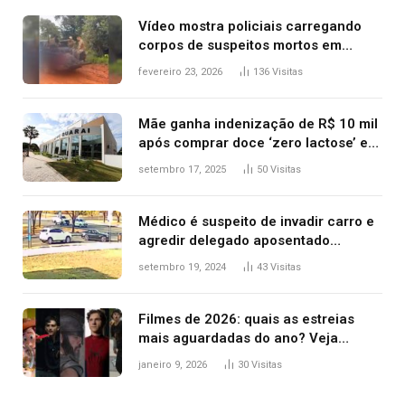
Vídeo mostra policiais carregando
corpos de suspeitos mortos em
confronto dentro de caminhonete
fevereiro 23, 2026
136
Visitas
após operação no Tocantins
Mãe ganha indenização de R$ 10 mil
após comprar doce ‘zero lactose’ e
filha ter reação alérgica grave
setembro 17, 2025
50
Visitas
Médico é suspeito de invadir carro e
agredir delegado aposentado
durante confusão no trânsito
setembro 19, 2024
43
Visitas
Filmes de 2026: quais as estreias
mais aguardadas do ano? Veja
principais lançamentos do cinema
janeiro 9, 2026
30
Visitas