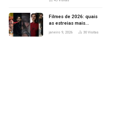
43
Visitas
trânsito
Filmes de 2026: quais
as estreias mais
aguardadas do ano?
janeiro 9, 2026
30
Visitas
Veja principais
lançamentos do cinema