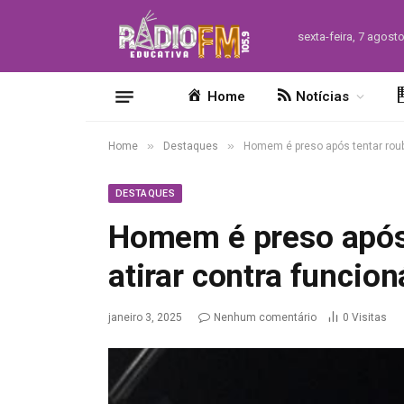
sexta-feira, 7 agost
Home
Notícias
»
»
Home
Destaques
Homem é preso após tentar rouba
DESTAQUES
Homem é preso após 
atirar contra funcio
janeiro 3, 2025
Nenhum comentário
0
Visitas