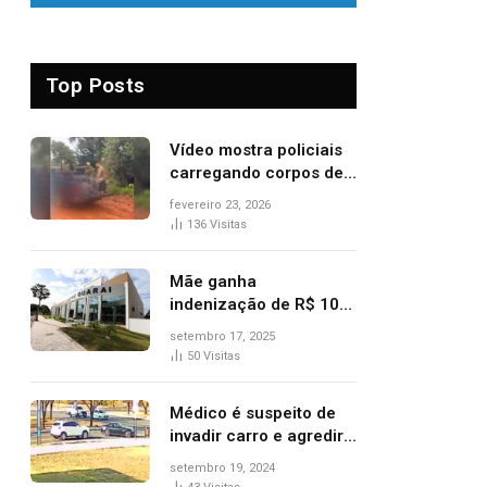
Top Posts
Vídeo mostra policiais
carregando corpos de
suspeitos mortos em
fevereiro 23, 2026
confronto dentro de
136
Visitas
caminhonete após
operação no Tocantins
Mãe ganha
indenização de R$ 10
mil após comprar doce
setembro 17, 2025
‘zero lactose’ e filha ter
50
Visitas
reação alérgica grave
Médico é suspeito de
invadir carro e agredir
delegado aposentado
setembro 19, 2024
durante confusão no