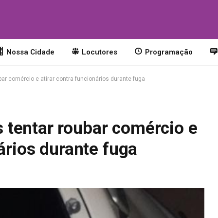
o
Nossa Cidade
Locutores
Programação
r comércio e atirar contra funcionários durante fuga
tentar roubar comércio e
nários durante fuga