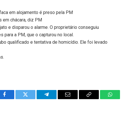
faca em alojamento é preso pela PM
s em chácara, diz PM
jato e disparou o alarme. O proprietário conseguiu
s para a PM, que o capturou no local.
bo qualificado e tentativa de homicídio. Ele foi levado
ns.
Facebook
Twitter
Telegram
Email
Copy
WhatsA
Link