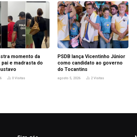
stra momento da
PSDB lança Vicentinho Júnior
 pai e madrasta do
como candidato ao governo
Gustavo
do Tocantins
6
0
Visitas
agosto 5, 2026
2
Visitas