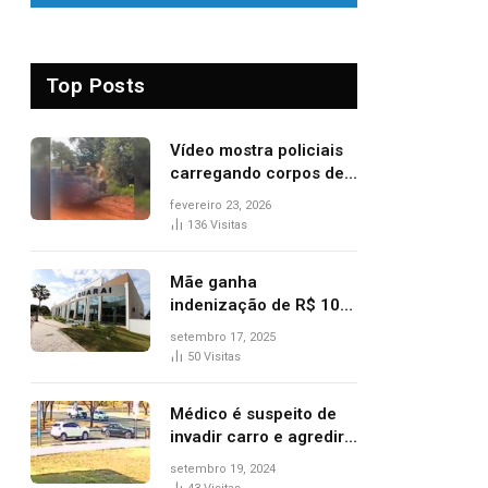
Top Posts
Vídeo mostra policiais
carregando corpos de
suspeitos mortos em
fevereiro 23, 2026
confronto dentro de
136
Visitas
caminhonete após
operação no Tocantins
Mãe ganha
indenização de R$ 10
mil após comprar doce
setembro 17, 2025
‘zero lactose’ e filha ter
50
Visitas
reação alérgica grave
Médico é suspeito de
invadir carro e agredir
delegado aposentado
setembro 19, 2024
durante confusão no