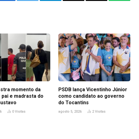
Facebook
Twitter
Telegram
Email
Copy
WhatsA
Link
stra momento da
PSDB lança Vicentinho Júnior
 pai e madrasta do
como candidato ao governo
Gustavo
do Tocantins
6
0
Visitas
agosto 5, 2026
2
Visitas