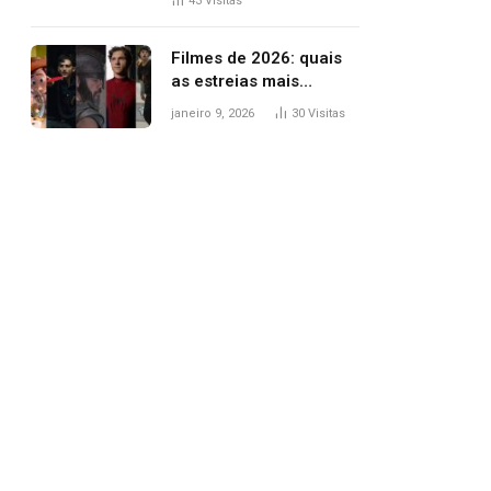
43
Visitas
trânsito
Filmes de 2026: quais
as estreias mais
aguardadas do ano?
janeiro 9, 2026
30
Visitas
Veja principais
lançamentos do cinema