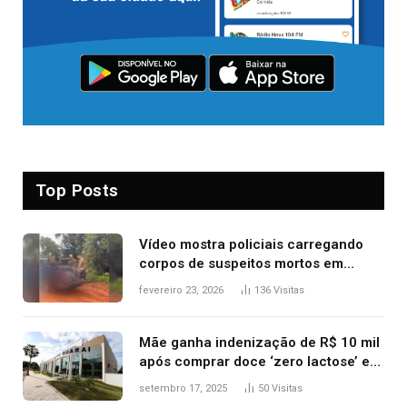
Top Posts
Vídeo mostra policiais carregando
corpos de suspeitos mortos em
confronto dentro de caminhonete
fevereiro 23, 2026
136
Visitas
após operação no Tocantins
Mãe ganha indenização de R$ 10 mil
após comprar doce ‘zero lactose’ e
filha ter reação alérgica grave
setembro 17, 2025
50
Visitas