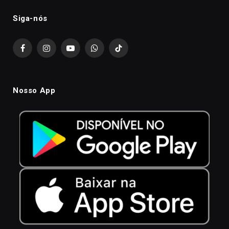
Siga-nós
Facebook
Instagram
YouTube
WhatsApp
TikTok
Nosso App