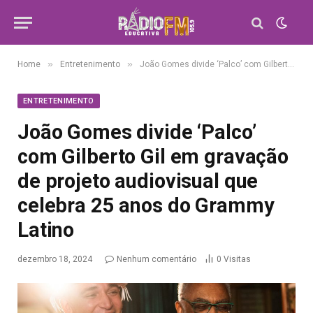
»
»
Home
Entretenimento
João Gomes divide ‘Palco’ com Gilberto Gil em gravação de projeto audiovisual que celebra 25 anos do Grammy Latino
ENTRETENIMENTO
João Gomes divide ‘Palco’
com Gilberto Gil em gravação
de projeto audiovisual que
celebra 25 anos do Grammy
Latino
dezembro 18, 2024
Nenhum comentário
0
Visitas