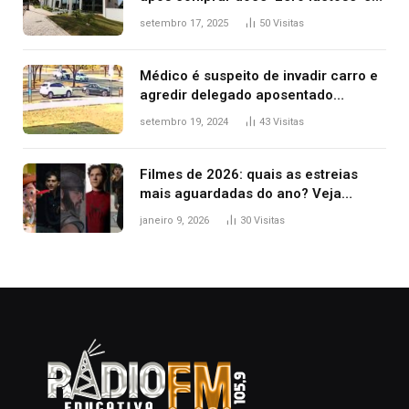
filha ter reação alérgica grave
setembro 17, 2025
50
Visitas
Médico é suspeito de invadir carro e
agredir delegado aposentado
durante confusão no trânsito
setembro 19, 2024
43
Visitas
Filmes de 2026: quais as estreias
mais aguardadas do ano? Veja
principais lançamentos do cinema
janeiro 9, 2026
30
Visitas