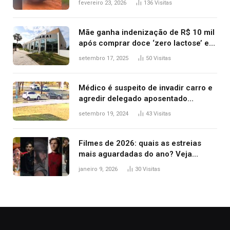
fevereiro 23, 2026
136
Visitas
após operação no Tocantins
Mãe ganha indenização de R$ 10 mil
após comprar doce ‘zero lactose’ e
filha ter reação alérgica grave
setembro 17, 2025
50
Visitas
Médico é suspeito de invadir carro e
agredir delegado aposentado
durante confusão no trânsito
setembro 19, 2024
43
Visitas
Filmes de 2026: quais as estreias
mais aguardadas do ano? Veja
principais lançamentos do cinema
janeiro 9, 2026
30
Visitas