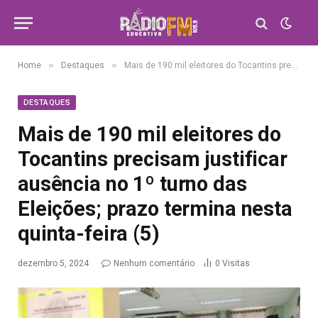
»
»
Home
Destaques
Mais de 190 mil eleitores do Tocantins precisam justificar ausência no 1º turno das Eleições; prazo termina nesta quinta-feira (5)
DESTAQUES
Mais de 190 mil eleitores do
Tocantins precisam justificar
ausência no 1º turno das
Eleições; prazo termina nesta
quinta-feira (5)
dezembro 5, 2024
Nenhum comentário
0
Visitas