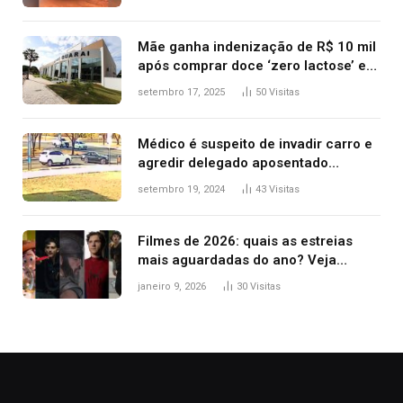
após operação no Tocantins
Mãe ganha indenização de R$ 10 mil
após comprar doce ‘zero lactose’ e
filha ter reação alérgica grave
setembro 17, 2025
50
Visitas
Médico é suspeito de invadir carro e
agredir delegado aposentado
durante confusão no trânsito
setembro 19, 2024
43
Visitas
Filmes de 2026: quais as estreias
mais aguardadas do ano? Veja
principais lançamentos do cinema
janeiro 9, 2026
30
Visitas