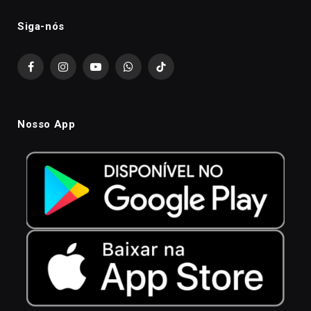
Siga-nós
Facebook
Instagram
YouTube
WhatsApp
TikTok
Nosso App