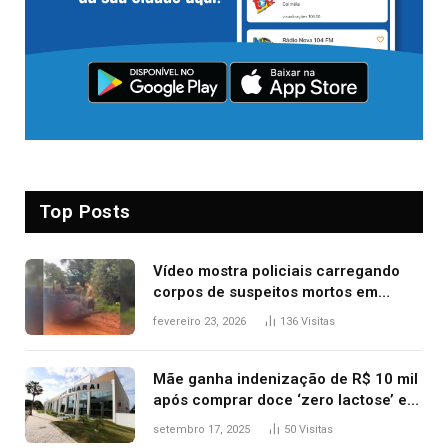
Top Posts
Vídeo mostra policiais carregando
corpos de suspeitos mortos em
confronto dentro de caminhonete
fevereiro 23, 2026
136
Visitas
após operação no Tocantins
Mãe ganha indenização de R$ 10 mil
após comprar doce ‘zero lactose’ e
filha ter reação alérgica grave
setembro 17, 2025
50
Visitas