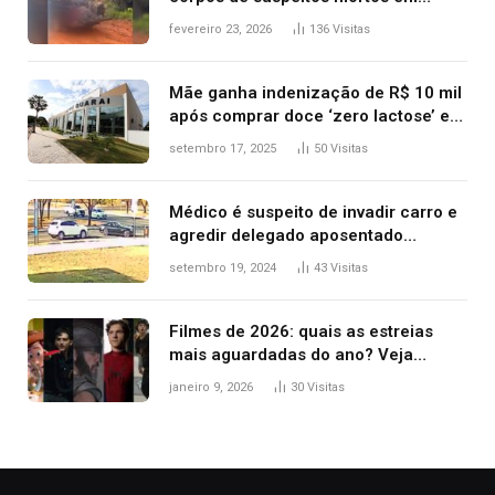
confronto dentro de caminhonete
fevereiro 23, 2026
136
Visitas
após operação no Tocantins
Mãe ganha indenização de R$ 10 mil
após comprar doce ‘zero lactose’ e
filha ter reação alérgica grave
setembro 17, 2025
50
Visitas
Médico é suspeito de invadir carro e
agredir delegado aposentado
durante confusão no trânsito
setembro 19, 2024
43
Visitas
Filmes de 2026: quais as estreias
mais aguardadas do ano? Veja
principais lançamentos do cinema
janeiro 9, 2026
30
Visitas