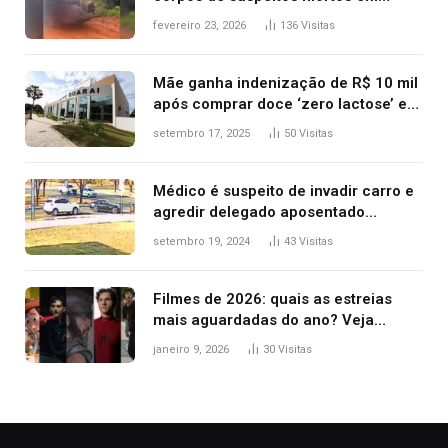
confronto dentro de caminhonete
fevereiro 23, 2026
136
Visitas
após operação no Tocantins
Mãe ganha indenização de R$ 10 mil
após comprar doce ‘zero lactose’ e
filha ter reação alérgica grave
setembro 17, 2025
50
Visitas
Médico é suspeito de invadir carro e
agredir delegado aposentado
durante confusão no trânsito
setembro 19, 2024
43
Visitas
Filmes de 2026: quais as estreias
mais aguardadas do ano? Veja
principais lançamentos do cinema
janeiro 9, 2026
30
Visitas