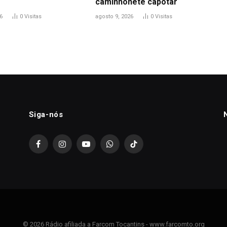
caminhonete capotar
6
0
Visitas
agosto 9, 2026
0
Visitas
Siga-nós
Facebook
Instagram
YouTube
WhatsApp
TikTok
© 2026 Rádio afiliada a Farcom Tocantins - www.farcomto.org