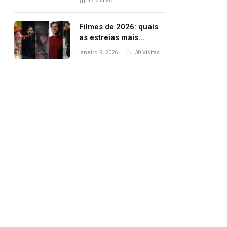
43
Visitas
trânsito
Filmes de 2026: quais
as estreias mais
aguardadas do ano?
janeiro 9, 2026
30
Visitas
Veja principais
lançamentos do cinema