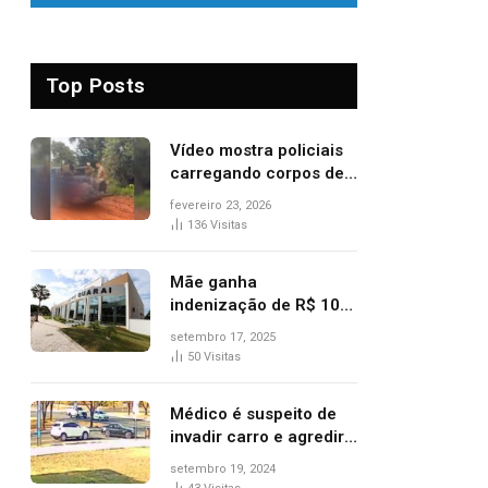
Top Posts
Vídeo mostra policiais
carregando corpos de
suspeitos mortos em
fevereiro 23, 2026
confronto dentro de
136
Visitas
caminhonete após
operação no Tocantins
Mãe ganha
indenização de R$ 10
mil após comprar doce
setembro 17, 2025
‘zero lactose’ e filha ter
50
Visitas
reação alérgica grave
Médico é suspeito de
invadir carro e agredir
delegado aposentado
setembro 19, 2024
durante confusão no