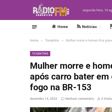
segunda-feira, 10 a
Home
Notícias
»
»
Home
Tocantins
Mulher morre e homem fica grave
TOCANTINS
Mulher morre e home
após carro bater em
fogo na BR-153
dezembro 14, 2024
Nenhum comentário
0
Visit