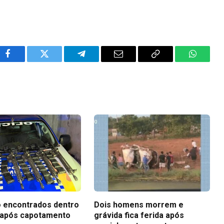
Facebook
Twitter
Telegram
Email
Copy
WhatsA
Link
o encontrados dentro
Dois homens morrem e
 após capotamento
grávida fica ferida após