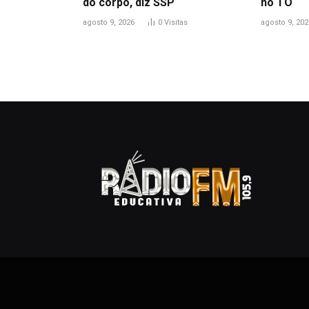
do corpo, diz SSP
no TO
agosto 9, 2026
0
Visitas
agosto 9, 202