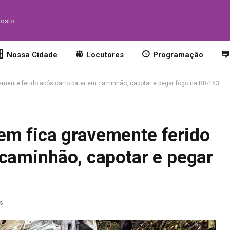
gosto
Nossa Cidade
Locutores
Programação
mente ferido após carro bater em caminhão, capotar e pegar fogo na BR-153
m fica gravemente ferido
 caminhão, capotar e pegar
as