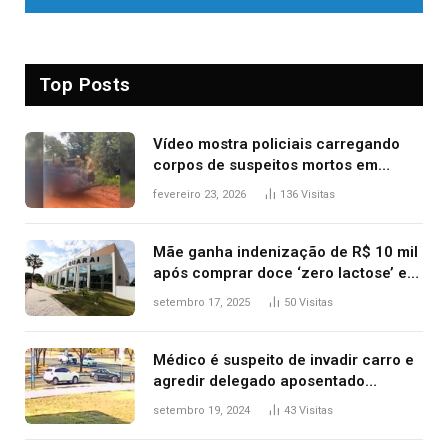
Top Posts
Vídeo mostra policiais carregando
corpos de suspeitos mortos em
confronto dentro de caminhonete
fevereiro 23, 2026
136
Visitas
após operação no Tocantins
Mãe ganha indenização de R$ 10 mil
após comprar doce ‘zero lactose’ e
filha ter reação alérgica grave
setembro 17, 2025
50
Visitas
Médico é suspeito de invadir carro e
agredir delegado aposentado
durante confusão no trânsito
setembro 19, 2024
43
Visitas