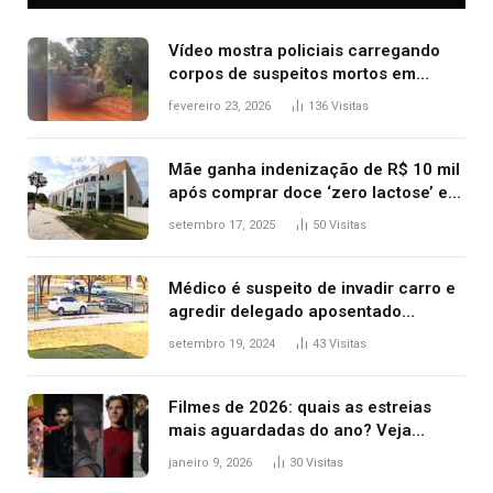
Vídeo mostra policiais carregando
corpos de suspeitos mortos em
confronto dentro de caminhonete
fevereiro 23, 2026
136
Visitas
após operação no Tocantins
Mãe ganha indenização de R$ 10 mil
após comprar doce ‘zero lactose’ e
filha ter reação alérgica grave
setembro 17, 2025
50
Visitas
Médico é suspeito de invadir carro e
agredir delegado aposentado
durante confusão no trânsito
setembro 19, 2024
43
Visitas
Filmes de 2026: quais as estreias
mais aguardadas do ano? Veja
principais lançamentos do cinema
janeiro 9, 2026
30
Visitas