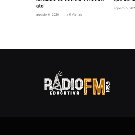
ato’
agosto 6, 202
agosto 6, 2026
0
Visitas