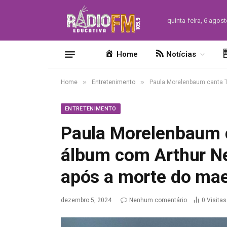
quinta-feira, 6 agos
Home
Notícias
»
»
Home
Entretenimento
Paula Morelenbaum canta T
ENTRETENIMENTO
Paula Morelenbaum 
álbum com Arthur Ne
após a morte do mae
dezembro 5, 2024
Nenhum comentário
0
Visitas