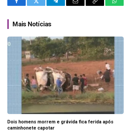
Facebook
Twitter
Telegram
Email
Copy
WhatsA
Link
Mais Notícias
Dois homens morrem e grávida fica ferida após
caminhonete capotar