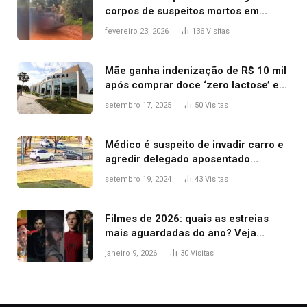
corpos de suspeitos mortos em
confronto dentro de caminhonete
fevereiro 23, 2026
136
Visitas
após operação no Tocantins
Mãe ganha indenização de R$ 10 mil
após comprar doce ‘zero lactose’ e
filha ter reação alérgica grave
setembro 17, 2025
50
Visitas
Médico é suspeito de invadir carro e
agredir delegado aposentado
durante confusão no trânsito
setembro 19, 2024
43
Visitas
Filmes de 2026: quais as estreias
mais aguardadas do ano? Veja
principais lançamentos do cinema
janeiro 9, 2026
30
Visitas