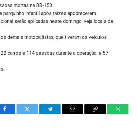
essoas mortas na BR-153
re parquinho infantil após raízes apodrecerem
ional serão aplicadas neste domingo; veja locais de
os demais motociclistas, que tiveram os veículos
 22 carros e 114 pessoas durante a operação, e 57
ns.
Facebook
Twitter
Telegram
Email
Copy
WhatsA
Link