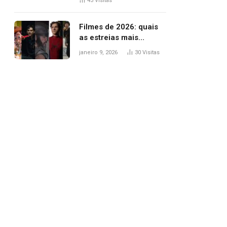
43
Visitas
trânsito
Filmes de 2026: quais
as estreias mais
aguardadas do ano?
janeiro 9, 2026
30
Visitas
Veja principais
lançamentos do cinema