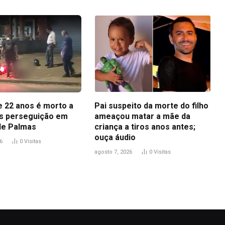
 22 anos é morto a
Pai suspeito da morte do filho
ós perseguição em
ameaçou matar a mãe da
de Palmas
criança a tiros anos antes;
ouça áudio
6
0
Visitas
agosto 7, 2026
0
Visitas