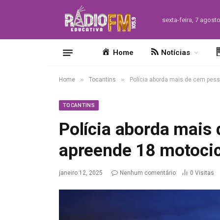
sexta-feira, 7 agost
Home
Notícias
»
»
Home
Tocantins
Polícia aborda mais de cem pes
TOCANTINS
Polícia aborda mais
apreende 18 motocic
janeiro 12, 2025
Nenhum comentário
0
Visitas