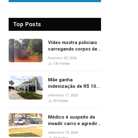
Top Posts
Vídeo mostra policiais
carregando corpos de
suspeitos mortos em
fevereiro 23, 2026
confronto dentro de
136
Visitas
caminhonete após
operação no Tocantins
Mãe ganha
indenização de R$ 10
mil após comprar doce
setembro 17, 2025
‘zero lactose’ e filha ter
50
Visitas
reação alérgica grave
Médico é suspeito de
invadir carro e agredir
delegado aposentado
setembro 19, 2024
durante confusão no