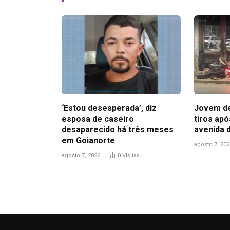
‘Estou desesperada’, diz
Jovem de
esposa de caseiro
tiros ap
desaparecido há três meses
avenida 
em Goianorte
agosto 7, 202
agosto 7, 2026
0
Visitas