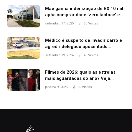
Mãe ganha indenização de R$ 10 mil
após comprar doce ‘zero lactose’ e
filha ter reação alérgica grave
setembro 17, 2025
50
Visitas
Médico é suspeito de invadir carro e
agredir delegado aposentado
durante confusão no trânsito
setembro 19, 2024
43
Visitas
Filmes de 2026: quais as estreias
mais aguardadas do ano? Veja
principais lançamentos do cinema
janeiro 9, 2026
30
Visitas