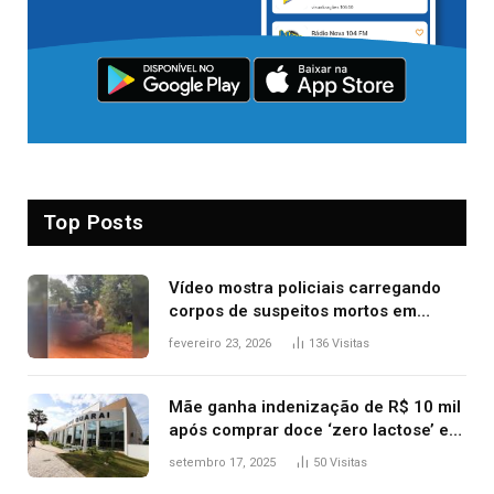
Top Posts
Vídeo mostra policiais carregando
corpos de suspeitos mortos em
confronto dentro de caminhonete
fevereiro 23, 2026
136
Visitas
após operação no Tocantins
Mãe ganha indenização de R$ 10 mil
após comprar doce ‘zero lactose’ e
filha ter reação alérgica grave
setembro 17, 2025
50
Visitas