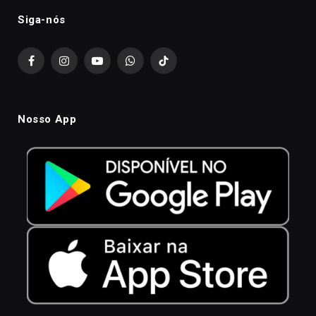
Siga-nós
Facebook
Instagram
YouTube
WhatsApp
TikTok
Nosso App