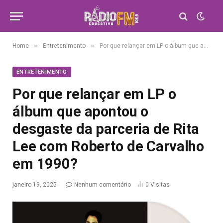
»
»
Home
Entretenimento
Por que relançar em LP o álbum que apontou o desgaste da parceria de Rita Lee com Roberto de Carvalho em 1990?
ENTRETENIMENTO
Por que relançar em LP o
álbum que apontou o
desgaste da parceria de Rita
Lee com Roberto de Carvalho
em 1990?
janeiro 19, 2025
Nenhum comentário
0
Visitas