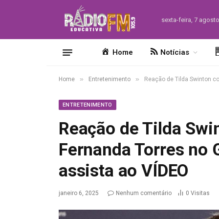
sexta-feira, 7 agost
Home
Notícias
»
»
Home
Entretenimento
Reação de Tilda Swinton com
ENTRETENIMENTO
Reação de Tilda Swin
Fernanda Torres no G
assista ao VÍDEO
janeiro 6, 2025
Nenhum comentário
0
Visitas