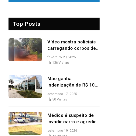
Top Posts
Vídeo mostra policiais
carregando corpos de
suspeitos mortos em
fevereiro 23, 2026
confronto dentro de
136
Visitas
caminhonete após
operação no Tocantins
Mãe ganha
indenização de R$ 10
mil após comprar doce
setembro 17, 2025
‘zero lactose’ e filha ter
50
Visitas
reação alérgica grave
Médico é suspeito de
invadir carro e agredir
delegado aposentado
setembro 19, 2024
durante confusão no