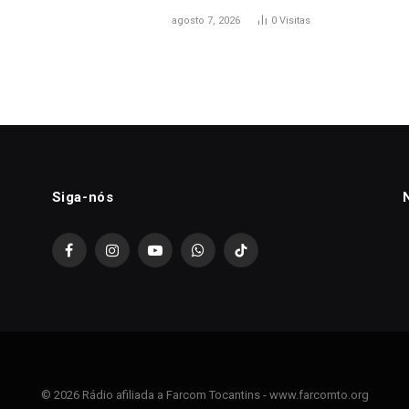
agosto 7, 2026
0
Visitas
Siga-nós
Facebook
Instagram
YouTube
WhatsApp
TikTok
© 2026 Rádio afiliada a Farcom Tocantins - www.farcomto.org