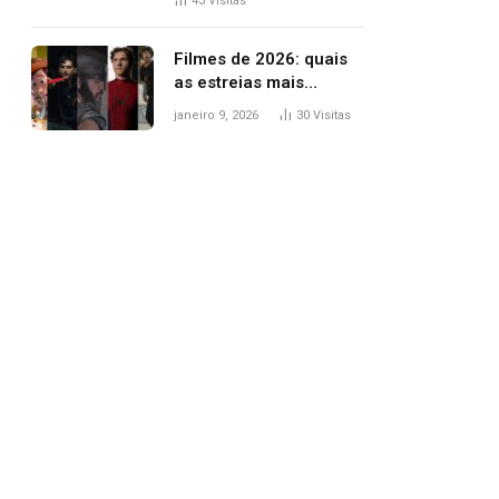
43
Visitas
trânsito
Filmes de 2026: quais
as estreias mais
aguardadas do ano?
janeiro 9, 2026
30
Visitas
Veja principais
lançamentos do cinema