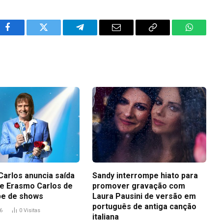
Facebook
Twitter
Telegram
Email
Copy
WhatsA
Link
Carlos anuncia saída
Sandy interrompe hiato para
 de Erasmo Carlos de
promover gravação com
pe de shows
Laura Pausini de versão em
português de antiga canção
6
0
Visitas
italiana