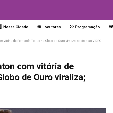
o
Nossa Cidade
Locutores
Programação
 vitória de Fernanda Torres no Globo de Ouro viraliza; assista ao VÍDEO
ton com vitória de
lobo de Ouro viraliza;