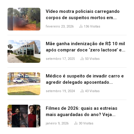
Vídeo mostra policiais carregando
corpos de suspeitos mortos em
confronto dentro de caminhonete
fevereiro 23, 2026
136
Visitas
após operação no Tocantins
Mãe ganha indenização de R$ 10 mil
após comprar doce ‘zero lactose’ e
filha ter reação alérgica grave
setembro 17, 2025
50
Visitas
Médico é suspeito de invadir carro e
agredir delegado aposentado
durante confusão no trânsito
setembro 19, 2024
43
Visitas
Filmes de 2026: quais as estreias
mais aguardadas do ano? Veja
principais lançamentos do cinema
janeiro 9, 2026
30
Visitas