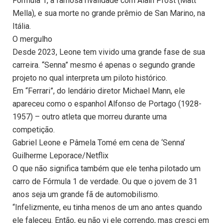
Fórmula 1, a famosa rivalidade com Alain Prost (Matt
Mella), e sua morte no grande prêmio de San Marino, na
Itália.
O mergulho
Desde 2023, Leone tem vivido uma grande fase de sua
carreira. “Senna” mesmo é apenas o segundo grande
projeto no qual interpreta um piloto histórico.
Em “Ferrari”, do lendário diretor Michael Mann, ele
apareceu como o espanhol Alfonso de Portago (1928-
1957) – outro atleta que morreu durante uma
competição.
Gabriel Leone e Pâmela Tomé em cena de ‘Senna’
Guilherme Leporace/Netflix
O que não significa também que ele tenha pilotado um
carro de Fórmula 1 de verdade. Ou que o jovem de 31
anos seja um grande fã de automobilismo.
“Infelizmente, eu tinha menos de um ano antes quando
ele faleceu. Então, eu não vi ele correndo, mas cresci em