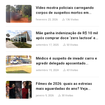
Vídeo mostra policiais carregando
corpos de suspeitos mortos em
confronto dentro de caminhonete
fevereiro 23, 2026
136
Visitas
após operação no Tocantins
Mãe ganha indenização de R$ 10 mil
após comprar doce ‘zero lactose’ e
filha ter reação alérgica grave
setembro 17, 2025
50
Visitas
Médico é suspeito de invadir carro e
agredir delegado aposentado
durante confusão no trânsito
setembro 19, 2024
43
Visitas
Filmes de 2026: quais as estreias
mais aguardadas do ano? Veja
principais lançamentos do cinema
janeiro 9, 2026
30
Visitas